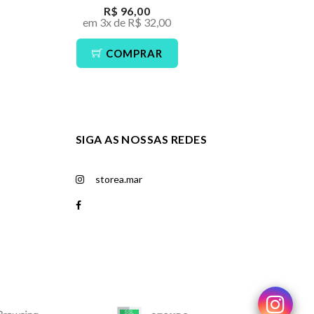
R$ 96,00
R$ 
em 3x de R$ 32,00
em 3x de
COMPRAR
CO
SIGA AS NOSSAS REDES
storea.mar