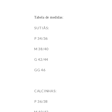
Tabela de medidas:
SUTIÃS:
P 34/36
M 38/40
G 42/44
GG 46
CALCINHAS:
P 36/38
M 40/42