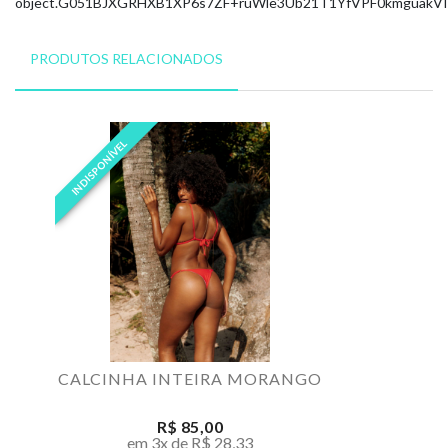
object.
G051BJXGRHXB1XP6
s7ZF+ruWle3Ub21T1YfVPF0kmguakVI
PRODUTOS RELACIONADOS
INDISPONÍVEL
CALCINHA INTEIRA MORANGO
R$ 85,00
em 3x de R$ 28,33