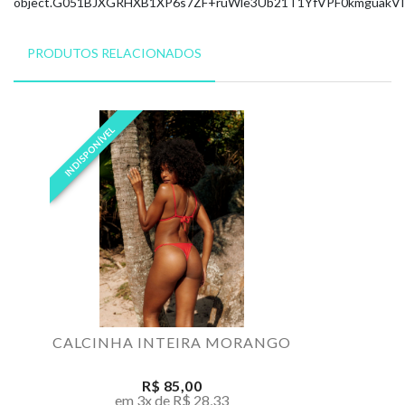
object.
G051BJXGRHXB1XP6
s7ZF+ruWle3Ub21T1YfVPF0kmguakVI
PRODUTOS RELACIONADOS
INDISPONÍVEL
CALCINHA INTEIRA MORANGO
R$ 85,00
em 3x de R$ 28,33