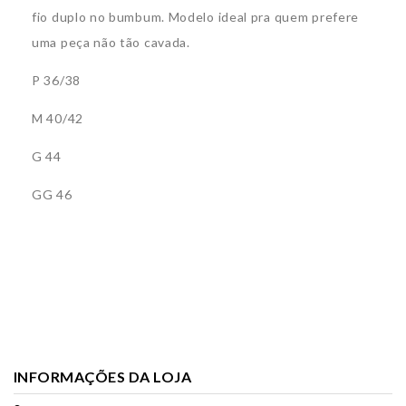
fio duplo no bumbum. Modelo ideal pra quem prefere
uma peça não tão cavada.
P 36/38
M 40/42
G 44
GG 46
INFORMAÇÕES DA LOJA