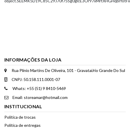
object.
SEEMK5D19C85C29J
70f75Sg0glcE3Or97xMrtXHGHqbrfotF
INFORMAÇÕES DA LOJA
Rua Plínio Martins De Oliveira, 101 - Gravataí/rio Grande Do Sul
CNPJ: 50.158.111.0001-07
Whats: +55 (51) 9 8410-5469
Email: storeamar@hotmail.com
INSTITUCIONAL
Política de trocas
Política de entregas