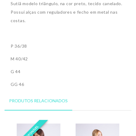
Sutiã modelo triângulo, na cor preto, tecido canelado
.
Possui alças com reguladores e fecho em metal nas
costas.
P 36/38
M 40/42
G 44
GG 46
PRODUTOS RELACIONADOS
INDISPONÍVEL