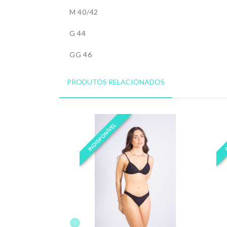
M 40/42
G 44
GG 46
PRODUTOS RELACIONADOS
INDISPONÍVEL
I