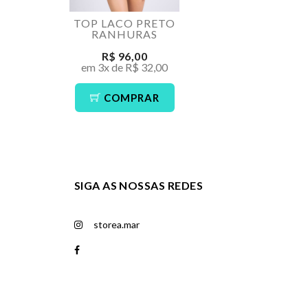
TOP LACO PRETO
CALCINH
RANHURAS
PRETO 
R$ 96,00
R$ 
em 3x de R$ 32,00
em 3x de
COMPRAR
CO
SIGA AS NOSSAS REDES
storea.mar