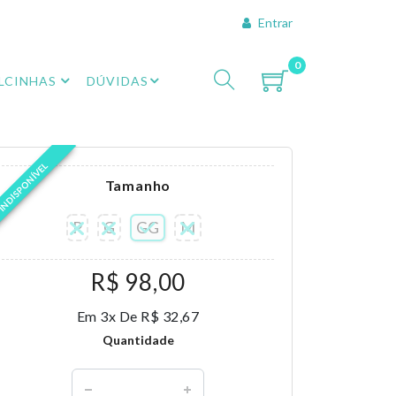
Entrar
0
LCINHAS
DÚVIDAS
INDISPONÍVEL
Tamanho
P
G
GG
M
R$ 98,00
Em 3x De R$ 32,67
Quantidade