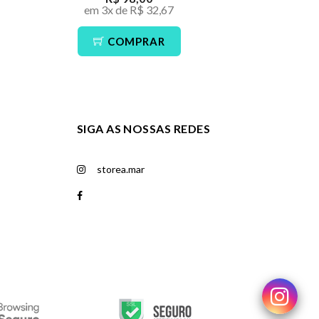
em 3x de R$ 32,67
em 3x de
COMPRAR
CO
SIGA AS NOSSAS REDES
storea.mar