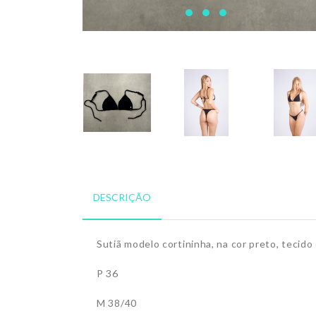
DESCRIÇÃO
Sutiã modelo cortininha, na cor preto, teci
P 36
M 38/40