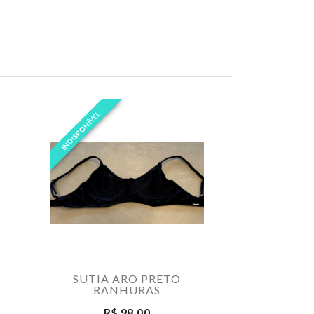
INDISPONÍVEL
SUTIA ARO PRETO
CALCINHA
RANHURAS
PRETO 
R$ 98,00
R$ 