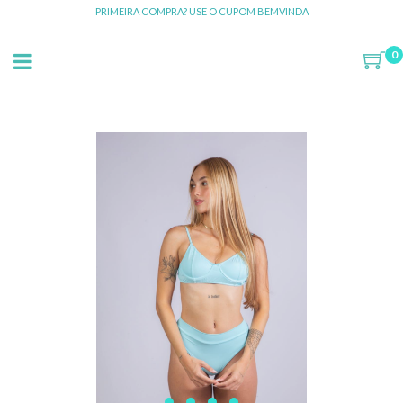
PRIMEIRA COMPRA? USE O CUPOM BEMVINDA
0