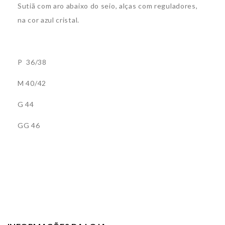
Sutiã com aro abaixo do seio, alças com reguladores,
na cor azul cristal
.
P 36/38
M 40/42
G 44
GG 46