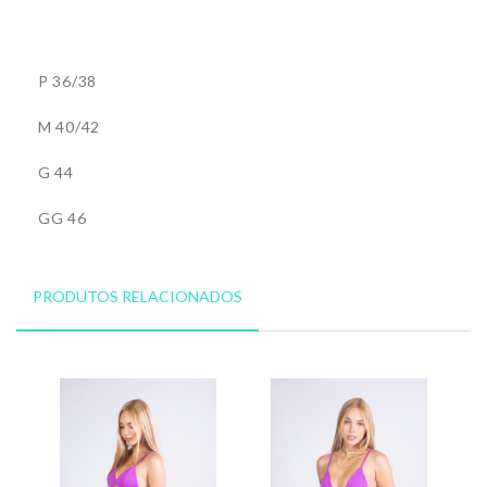
P 36/38
M 40/42
G 44
GG 46
PRODUTOS RELACIONADOS