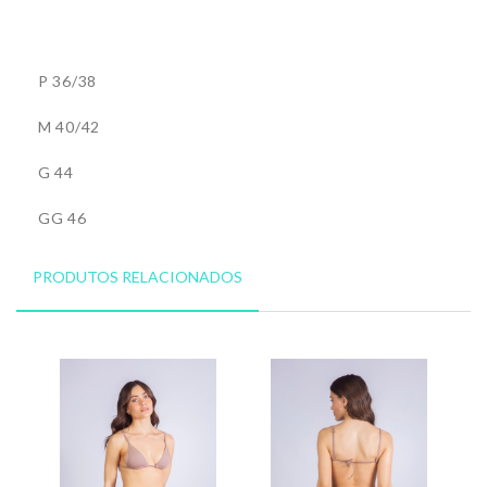
P 36/38
M 40/42
G 44
GG 46
PRODUTOS RELACIONADOS