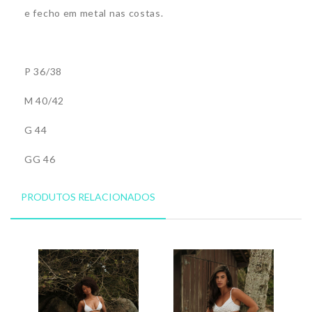
e fecho em metal nas costas.
P 36/38
M 40/42
G 44
GG 46
PRODUTOS RELACIONADOS