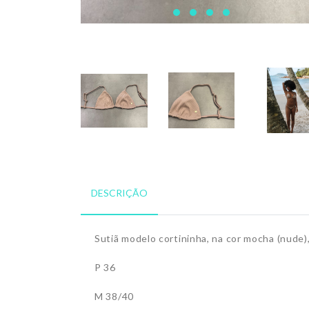
DESCRIÇÃO
Sutiã modelo cortininha, na cor mocha (nude
P 36
M 38/40