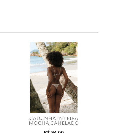
CALCINHA INTEIRA
SUTIA M
MOCHA CANELADO
MOCHA 
R$ 94,00
R$ 1