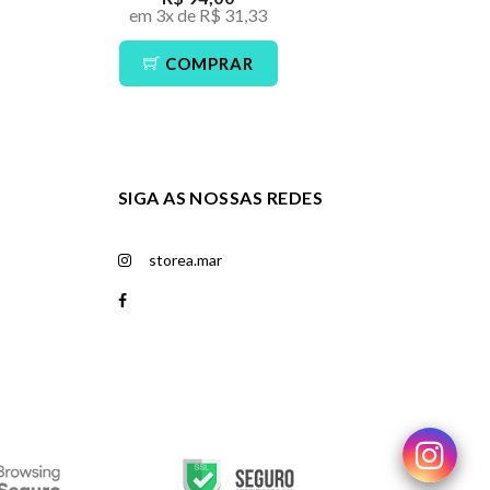
em 3x de R$ 31,33
em 3x de
COMPRAR
CO
SIGA AS NOSSAS REDES
storea.mar