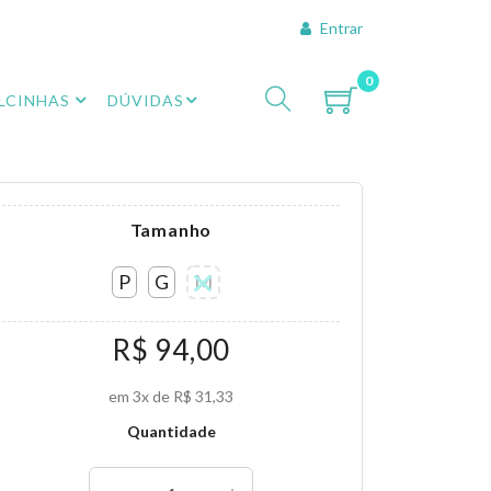
Entrar
0
LCINHAS
DÚVIDAS
Tamanho
P
G
M
R$ 94,00
em 3x de R$ 31,33
Quantidade