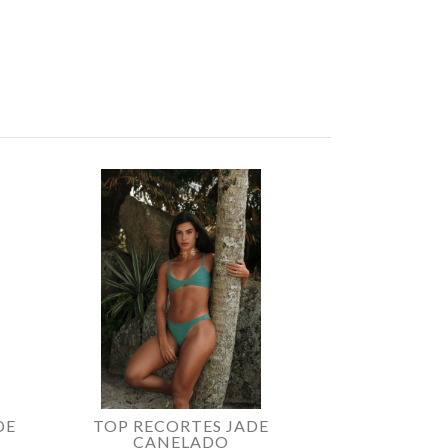
DE
TOP RECORTES JADE
CALCINHA C
CANELADO
CAN