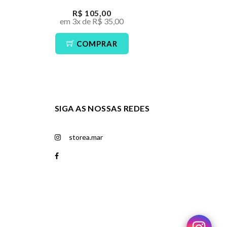
R$ 105,00
R$ 
em 3x de R$ 35,00
em 3x de
COMPRAR
CO
SIGA AS NOSSAS REDES
storea.mar