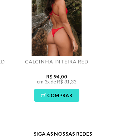
ED
CALCINHA INTEIRA RED
TOP REC
R$ 94,00
R$ 1
em 3x de R$ 31,33
em 3x de
COMPRAR
CO
SIGA AS NOSSAS REDES