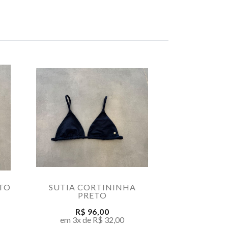
ETO
SUTIA CORTININHA
CALCINH
PRETO
PR
R$ 96,00
R$ 
em 3x de R$ 32,00
em 3x de