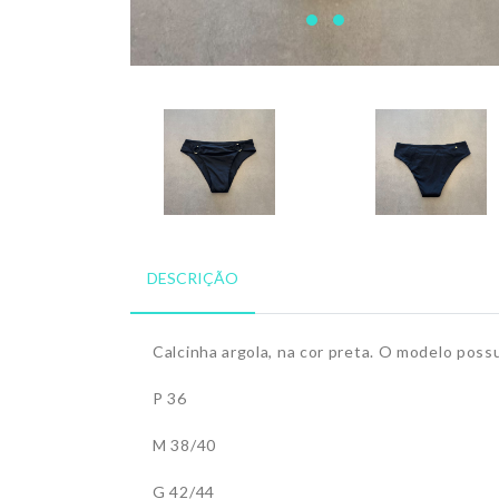
DESCRIÇÃO
Calcinha argola, na cor preta. O modelo possu
P 36
M 38/40
G 42/44