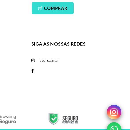
COMPRAR
CO
SIGA AS NOSSAS REDES
storea.mar